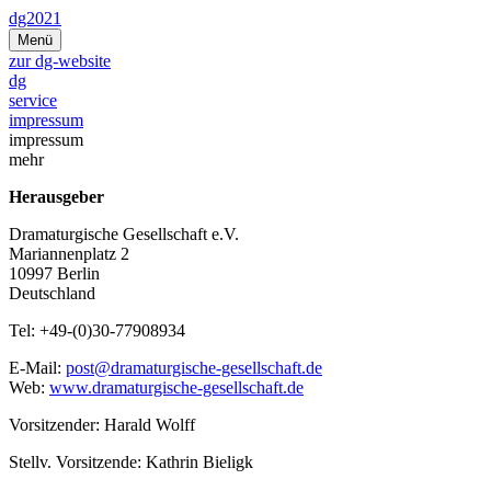
Zum
dg2021
Inhalt
Menü
springen
zur dg-website
dg
service
impressum
impressum
mehr
Herausgeber
Dramaturgische Gesellschaft e.V.
Mariannenplatz 2
10997 Berlin
Deutschland
Tel: +49-(0)30-77908934
E-Mail:
post@dramaturgische-gesellschaft.de
Web:
www.dramaturgische-gesellschaft.de
Vorsitzender: Harald Wolff
Stellv. Vorsitzende: Kathrin Bieligk