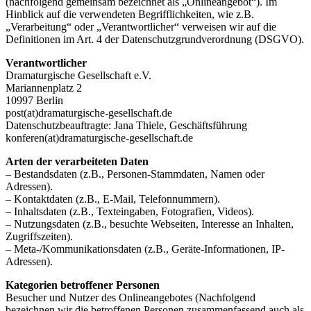
(nachfolgend gemeinsam bezeichnet als „Onlineangebot“). Im
Hinblick auf die verwendeten Begrifflichkeiten, wie z.B.
„Verarbeitung“ oder „Verantwortlicher“ verweisen wir auf die
Definitionen im Art. 4 der Datenschutzgrundverordnung (DSGVO).
Verantwortlicher
Dramaturgische Gesellschaft e.V.
Mariannenplatz 2
10997 Berlin
post(at)dramaturgische-gesellschaft.de
Datenschutzbeauftragte: Jana Thiele, Geschäftsführung
konferen(at)dramaturgische-gesellschaft.de
Arten der verarbeiteten Daten
– Bestandsdaten (z.B., Personen-Stammdaten, Namen oder
Adressen).
– Kontaktdaten (z.B., E-Mail, Telefonnummern).
– Inhaltsdaten (z.B., Texteingaben, Fotografien, Videos).
– Nutzungsdaten (z.B., besuchte Webseiten, Interesse an Inhalten,
Zugriffszeiten).
– Meta-/Kommunikationsdaten (z.B., Geräte-Informationen, IP-
Adressen).
Kategorien betroffener Personen
Besucher und Nutzer des Onlineangebotes (Nachfolgend
bezeichnen wir die betroffenen Personen zusammenfassend auch als